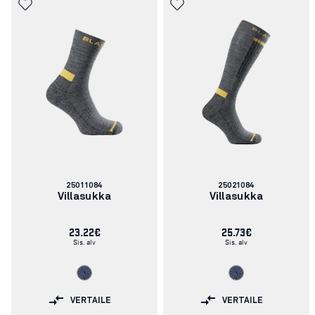
Tuotenumero:
Tuotenumero:
25011084
25021084
Villasukka
Villasukka
23.22€
25.73€
Sis. alv
Sis. alv
VERTAILE
VERTAILE