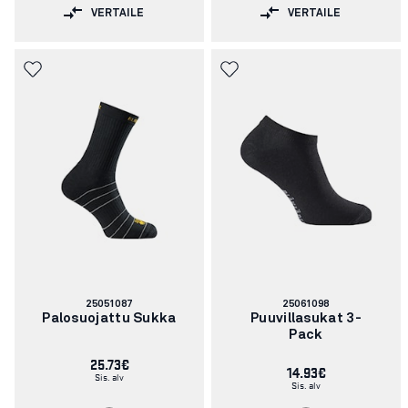
VERTAILE
VERTAILE
Tuotenumero:
Tuotenumero:
25051087
25061098
Palosuojattu Sukka
Puuvillasukat 3-
Pack
25.73€
14.93€
Sis. alv
Sis. alv