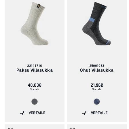
Tuotenumero:
Tuotenumero:
22111716
25001083
Paksu Villasukka
Ohut Villasukka
40.03€
21.96€
Sis. alv
Sis. alv
VERTAILE
VERTAILE