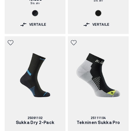
Sis. alv
VERTAILE
VERTAILE
Tuotenumero:
Tuotenumero:
25091102
25111104
Sukka Dry 2-Pack
Tekninen Sukka Pro