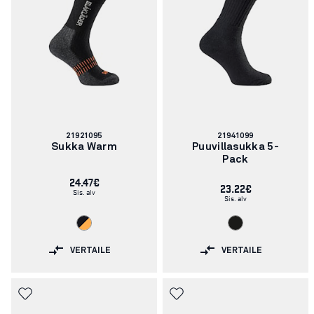
Tuotenumero:
Tuotenumero:
21921095
21941099
Sukka Warm
Puuvillasukka 5-
Pack
24.47€
23.22€
Sis. alv
Sis. alv
VERTAILE
VERTAILE