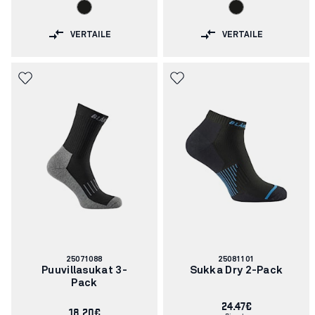
VERTAILE
VERTAILE
Tuotenumero:
Tuotenumero:
25071088
25081101
Puuvillasukat 3-
Sukka Dry 2-Pack
Pack
24.47€
18.20€
Sis. alv