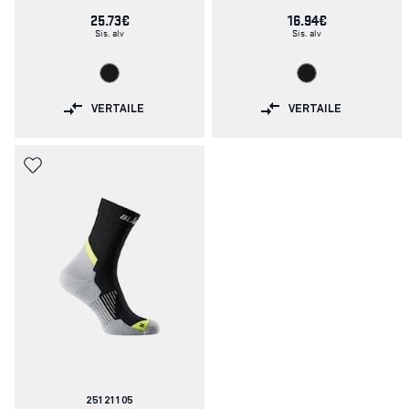
25.73€
16.94€
Sis. alv
Sis. alv
VERTAILE
VERTAILE
Tuotenumero:
25121105