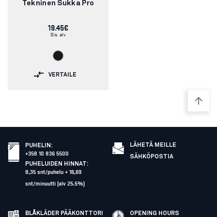
Tekninen Sukka Pro
19.45€
Sis. alv
VERTAILE
LÄHETÄ MEILLE
PUHELIN
:
+358 10 836 5500
SÄHKÖPOSTIA
PUHELUIDEN HINNAT
:
8,35 snt/puhelu + 16,69
snt/minuutti (alv 25.5%)
BLÅKLÄDER PÄÄKONTTORI
OPENING HOURS