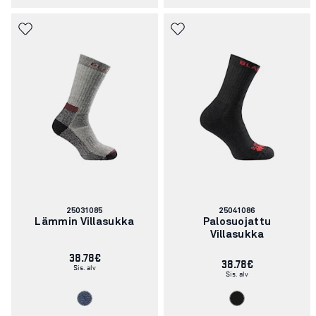
Tuotenumero:
Tuotenumero:
25031085
25041086
Lämmin Villasukka
Palosuojattu
Villasukka
38.78€
38.78€
Sis. alv
Sis. alv