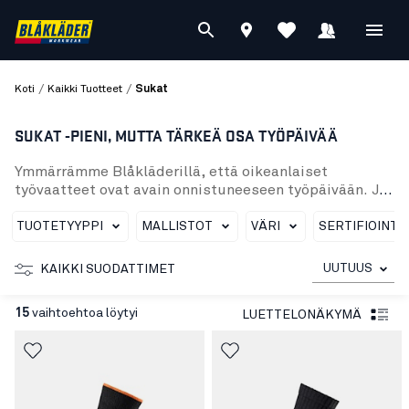
/
/
Koti
Kaikki Tuotteet
Sukat
SUKAT -PIENI, MUTTA TÄRKEÄ OSA TYÖPÄIVÄÄ
Ymmärrämme Blåkläderillä, että oikeanlaiset
työvaatteet ovat avain onnistuneeseen työpäivään. Ja
se sisältää jopa aivan perusvaatteet kuten sukat.
Siksi tarjoamme valikoiman toiminnallisia sukkia
TUOTETYYPPI
MALLISTOT
VÄRI
SERTIFIOINTI
miehille ja naisille, jotka on suunniteltu erityisesti
työntekoon. Mallistostamme löytyy sukkia kaikkiin
UUTUUS
KAIKKI SUODATTIMET
tilaisuuksiin kuten perinteiset puuvillasukat,
toiminnalliset kosteutta siirtävät sukat, paksut
15
vaihtoehtoa löytyi
LUETTELONÄKYMÄ
villasukat ja jopa palosuojatut sukat. Olivatpa
tarpeesi mitä tahansa, Blåkläderillä on sinulle ratkaisu.