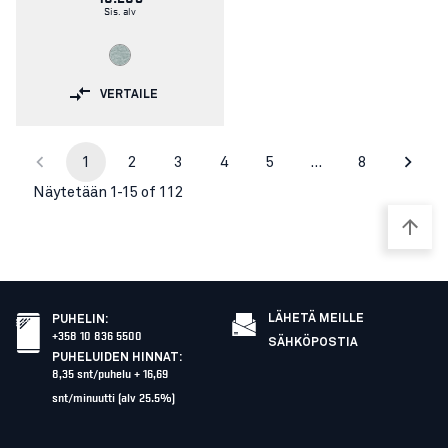
Sis. alv
VERTAILE
1
2
3
4
5
…
8
Näytetään 1-15 of 112
LÄHETÄ MEILLE
PUHELIN
:
+358 10 836 5500
SÄHKÖPOSTIA
PUHELUIDEN HINNAT
:
8,35 snt/puhelu + 16,69
snt/minuutti (alv 25.5%)