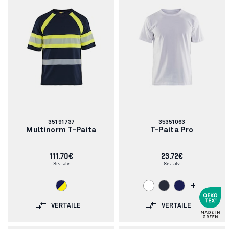
Tuotenumero:
Tuotenumero:
35191737
35351063
Multinorm T-Paita
T-Paita Pro
111.70€
23.72€
Sis. alv
Sis. alv
+
VERTAILE
VERTAILE