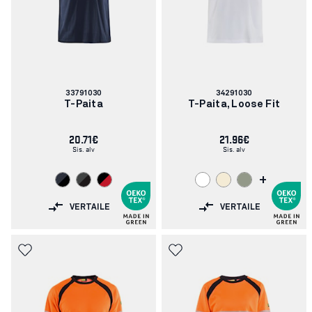
Tuotenumero:
Tuotenumero:
33791030
34291030
T-Paita
T-Paita, Loose Fit
20.71€
21.96€
Sis. alv
Sis. alv
+
VERTAILE
VERTAILE