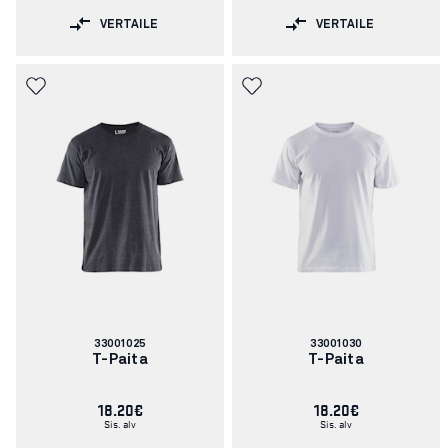
VERTAILE
VERTAILE
Tuotenumero:
Tuotenumero:
33001025
33001030
T-Paita
T-Paita
18.20€
18.20€
Sis. alv
Sis. alv