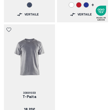
+
VERTAILE
VERTAILE
Tuotenumero:
33001033
T-Paita
18.20€