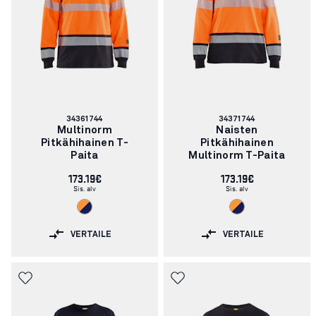
Tuotenumero:
Tuotenumero:
34361744
34371744
Multinorm
Naisten
Pitkähihainen T-
Pitkähihainen
Paita
Multinorm T-Paita
173.19€
173.19€
Sis. alv
Sis. alv
VERTAILE
VERTAILE