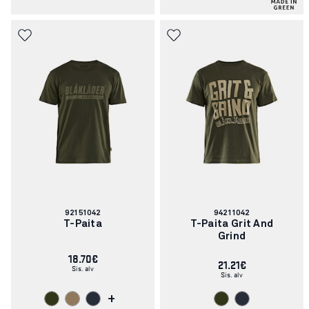
Tuotenumero:
Tuotenumero:
92151042
94211042
T-Paita
T-Paita Grit And
Grind
18.70€
21.21€
Sis. alv
Sis. alv
+