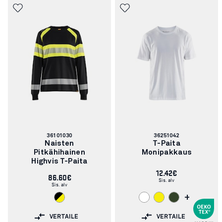
Tuotenumero:
Tuotenumero:
36101030
36251042
Naisten
T-Paita
Pitkähihainen
Monipakkaus
Highvis T-Paita
12.42€
86.60€
Sis. alv
Sis. alv
+
VERTAILE
VERTAILE