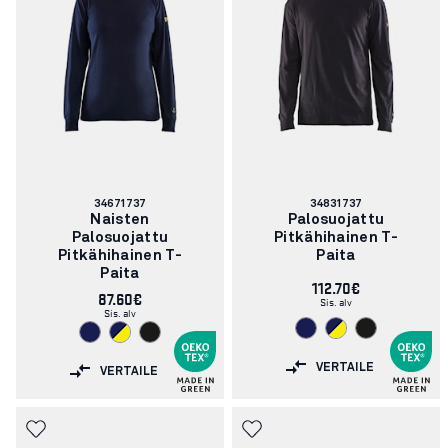
Tuotenumero:
Tuotenumero:
34671737
34831737
Naisten
Palosuojattu
Palosuojattu
Pitkähihainen T-
Pitkähihainen T-
Paita
Paita
112.70€
87.60€
Sis. alv
Sis. alv
VERTAILE
VERTAILE