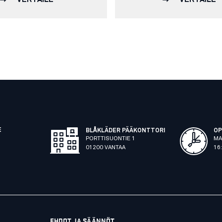
E
BLÅKLÄDER PÄÄKONTTORI
OP
PORTTISUONTIE 1
MA
01200 VANTAA
16
EHDOT JA SÄÄNNÖT