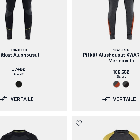
Tuotenumero:
Tuotenumero:
18431110
18451736
Pitkät Alushousut
Pitkät Alushousut XWA
Merinovilla
37.40€
106.55€
Sis. alv
Sis. alv
VERTAILE
VERTAILE