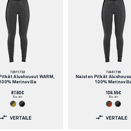
Tuotenumero:
Tuotenumero:
72011732
72451736
Pitkät Alushousut WARM,
Naisten Pitkät Alushous
100% Merinovilla
100% Merinovill
87.60€
106.55€
Sis. alv
Sis. alv
VERTAILE
VERTAILE