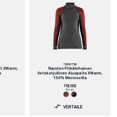
Tuotenumero:
72991736
ut XWarm,
Naisten Pitkähihainen
a
Vetoketjullinen Aluspaita XWarm,
100% Merinovilla
119.10€
Sis. alv
VERTAILE