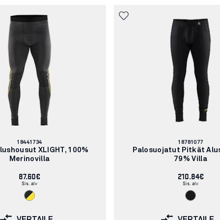
Tuotenumero:
Tuotenumero:
18441734
18781077
Alushousut XLIGHT, 100%
Palosuojatut Pitkät Al
Merinovilla
79% Villa
87.60€
210.84€
Sis. alv
Sis. alv
VERTAILE
VERTAILE