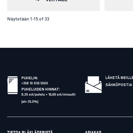
Näytetään 1-15 of 33
LÄHETÄ MEILL
PUHELIN
:
+358 10 836 5500
SÄHKÖPOSTIA
PUHELUIDEN HINNAT
:
8,35 snt/puhelu + 16,69 snt/minuutti
(alv 25.5%)
TIETOA BLÅKLÄDERISTÄ
ASIAKAS