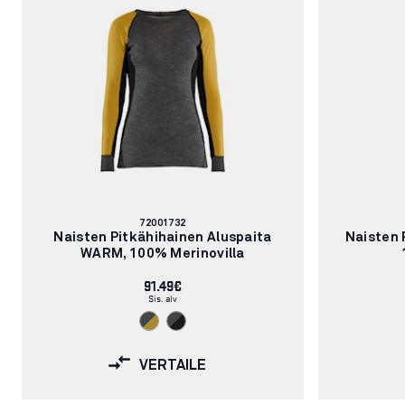
Tuotenumero:
72001732
Naisten Pitkähihainen Aluspaita
Naisten 
WARM, 100% Merinovilla
91.49€
Sis. alv
VERTAILE