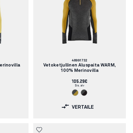
Tuotenumero:
48991732
rinovilla
Vetoketjullinen Aluspaita WARM,
100% Merinovilla
105.29€
Sis. alv
VERTAILE