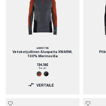
Tuotenumero:
46991736
Vetoketjullinen Aluspaita XWARM,
Pit
100% Merinovilla
134.16€
Sis. alv
VERTAILE