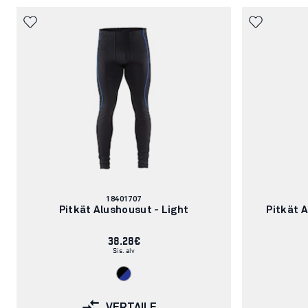
Tuotenumero:
18401707
Pitkät Alushousut - Light
Pitkät 
38.28€
Sis. alv
VERTAILE