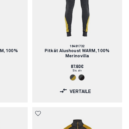
Tuotenumero:
18491732
RM, 100%
Pitkät Alushoust WARM, 100%
Merinovilla
87.60€
Sis. alv
VERTAILE