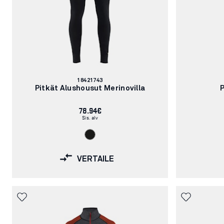
Tuotenumero:
18421743
Pitkät Alushousut Merinovilla
78.94€
Sis. alv
VERTAILE