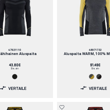
Tuotenumero:
Tuotenumero:
47921110
48971732
kähihainen Aluspaita
Aluspaita WARM, 100% Me
43.80€
91.49€
Sis. alv
Sis. alv
VERTAILE
VERTAILE