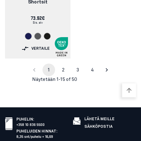
Shortsit
73.92€
Sis. alv
VERTAILE
1
2
3
4
Näytetään 1-15 of 50
LÄHETÄ MEILLE
PUHELIN
:
+358 10 836 5500
SÄHKÖPOSTIA
PUHELUIDEN HINNAT
:
8,35 snt/puhelu + 16,69