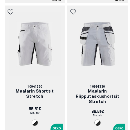
Tuotenumero:
Tuotenumero:
10941330
10991330
Maalarin Shortsit
Maalarin
Stretch
Riipputaskushortsit
Stretch
96.51€
96.51€
Sis. alv
Sis. alv