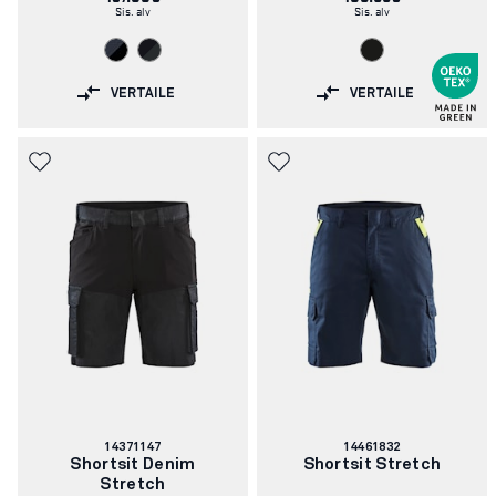
Sis. alv
Sis. alv
VERTAILE
VERTAILE
Tuotenumero:
Tuotenumero:
14371147
14461832
Shortsit Denim
Shortsit Stretch
Stretch