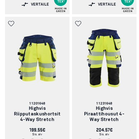
VERTAILE
VERTAILE
Tuotenumero:
Tuotenumero:
11201648
11231648
Highvis
Highvis
Riipputaskushortsit
Piraattihousut 4-
4-Way Stretch
Way Stretch
199.55€
204.57€
Sis. alv
Sis. alv