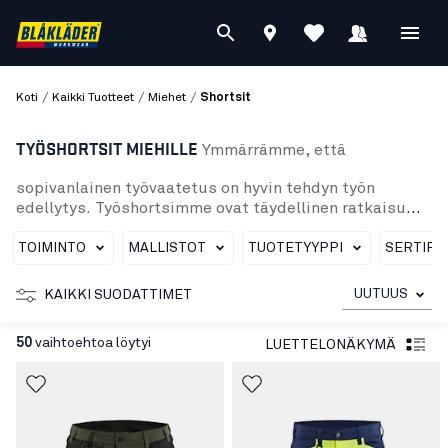
/
/
/
Koti
Kaikki Tuotteet
Miehet
Shortsit
TYÖSHORTSIT MIEHILLE
Ymmärrämme, että
sopivanlainen työvaatetus on hyvin tehdyn työn
edellytys. Työshortsimme ovat täydellinen ratkaisu
myymälöissä, varastoissa, teollisuudessa ja
palvelualalla työskenteleville miehille, kun säät lämpene
TOIMINTO
MALLISTOT
TUOTETYYPPI
SERTIFIO
Työshortsejamme on eri tyylejä, mukaan lukien
miesten riipputaskulliset shortsit 4-suuntaan
UUTUUS
KAIKKI SUODATTIMET
joustavasta kankaasta, jotka tarjoavat äärimmäistä
mukavuutta ja liikkumisvapautta. Huomioväriset
50
vaihtoehtoa löytyi
LUETTELONÄKYMÄ
shortsit tarjoavat turvallisuuden lisäksi korkeaa
laatua ja mukavuutta lämpimään työpäivään.
Riippumatta siitä, minkä tuotteen valitset
työshortsiemme kategoriasta, voit olla varma, että
saat korkealaatuisen tuotteen, joka auttaa sinua