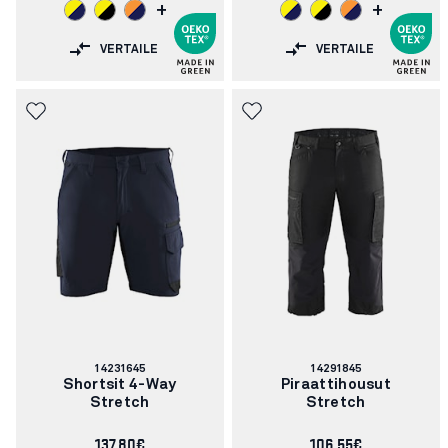
+
+
VERTAILE
VERTAILE
Tuotenumero:
Tuotenumero:
14231645
14291845
Shortsit 4-Way
Piraattihousut
Stretch
Stretch
137.80€
106.55€