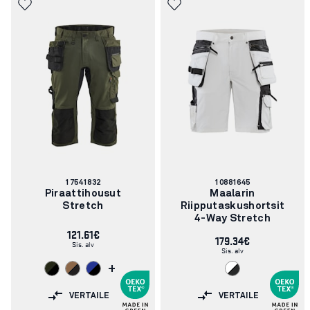
Tuotenumero:
Tuotenumero:
17541832
10881645
Piraattihousut
Maalarin
Stretch
Riipputaskushortsit
4-Way Stretch
121.61€
179.34€
Sis. alv
Sis. alv
+
VERTAILE
VERTAILE