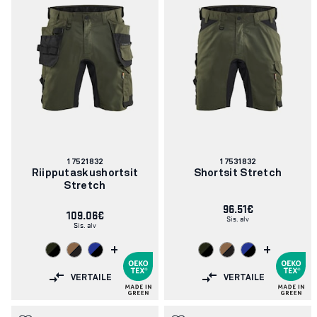
Tuotenumero:
Tuotenumero:
17521832
17531832
Riipputaskushortsit
Shortsit Stretch
Stretch
96.51€
109.06€
Sis. alv
Sis. alv
+
+
VERTAILE
VERTAILE