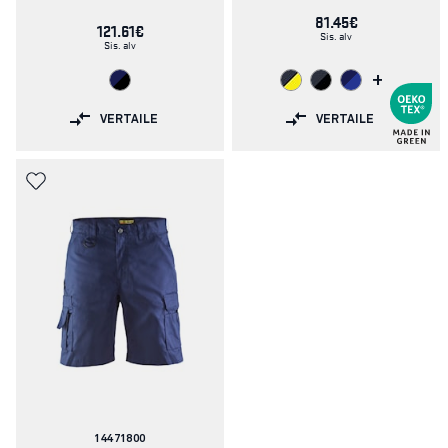
81.45€
121.61€
Sis. alv
Sis. alv
+
VERTAILE
VERTAILE
Tuotenumero:
14471800