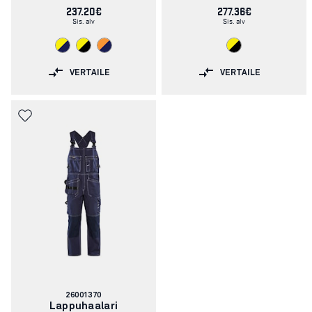
237.20€
277.36€
Sis. alv
Sis. alv
VERTAILE
VERTAILE
Tuotenumero:
26001370
Lappuhaalari