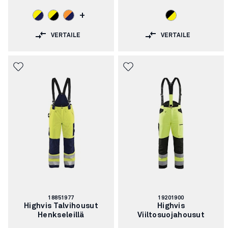
+
VERTAILE
VERTAILE
Tuotenumero:
Tuotenumero:
18851977
19201900
Highvis Talvihousut
Highvis
Henkseleillä
Viiltosuojahousut