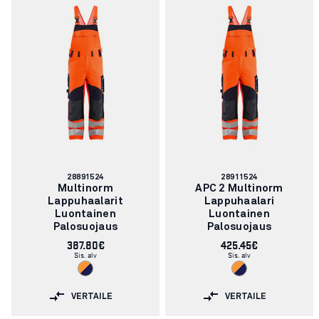
Tuotenumero:
Tuotenumero:
28891524
28911524
Multinorm
APC 2 Multinorm
Lappuhaalarit
Lappuhaalari
Luontainen
Luontainen
Palosuojaus
Palosuojaus
387.80€
425.45€
Sis. alv
Sis. alv
VERTAILE
VERTAILE