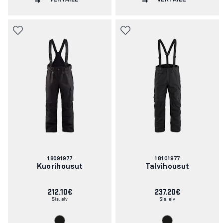
VERTAILE
VERTAILE
Tuotenumero:
Tuotenumero:
18091977
18101977
Kuorihousut
Talvihousut
212.10€
237.20€
Sis. alv
Sis. alv