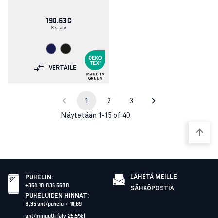
190.63€
Sis. alv
VERTAILE
1
2
3
Näytetään 1-15 of 40
LÄHETÄ MEILLE
PUHELIN
:
+358 10 836 5500
SÄHKÖPOSTIA
PUHELUIDEN HINNAT
:
8,35 snt/puhelu + 16,69
snt/minuutti (alv 25.5%)