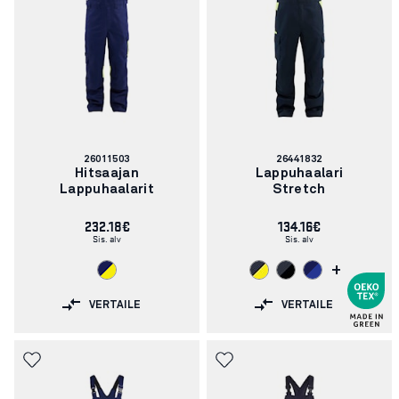
Tuotenumero:
Tuotenumero:
26011503
26441832
Hitsaajan
Lappuhaalari
Lappuhaalarit
Stretch
232.18€
134.16€
Sis. alv
Sis. alv
+
VERTAILE
VERTAILE