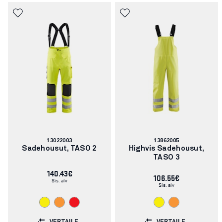
Tuotenumero:
Tuotenumero:
13022003
13862005
Sadehousut, TASO 2
Highvis Sadehousut,
TASO 3
140.43€
106.55€
Sis. alv
Sis. alv