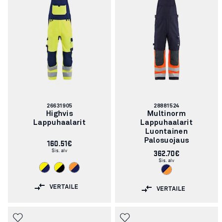
Tuotenumero:
Tuotenumero:
26631905
28881524
Highvis
Multinorm
Lappuhaalarit
Lappuhaalarit
Luontainen
160.51€
Palosuojaus
Sis. alv
362.70€
Sis. alv
VERTAILE
VERTAILE