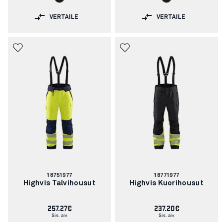
VERTAILE
VERTAILE
Tuotenumero:
Tuotenumero:
18751977
18771977
Highvis Talvihousut
Highvis Kuorihousut
257.27€
237.20€
Sis. alv
Sis. alv