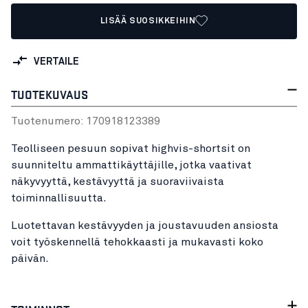
LISÄÄ SUOSIKKEIHIN
VERTAILE
TUOTEKUVAUS
Tuotenumero:
17091812
3389
Teolliseen pesuun sopivat highvis-shortsit on
suunniteltu ammattikäyttäjille, jotka vaativat
näkyvyyttä, kestävyyttä ja suoraviivaista
toiminnallisuutta.
Luotettavan kestävyyden ja joustavuuden ansiosta
voit työskennellä tehokkaasti ja mukavasti koko
päivän.