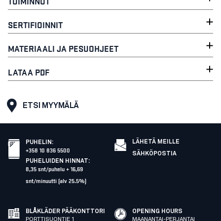
TOIMINNOT
SERTIFIOINNIT
MATERIAALI JA PESUOHJEET
LATAA PDF
ETSI MYYMÄLÄ
LÄHETÄ MEILLE
PUHELIN
:
+358 10 836 5500
SÄHKÖPOSTIA
PUHELUIDEN HINNAT
:
8,35 snt/puhelu + 16,69
snt/minuutti (alv 25.5%)
BLÅKLÄDER PÄÄKONTTORI
OPENING HOURS
PORTTISUONTIE 1
MAANANTAI-PERJANTAI