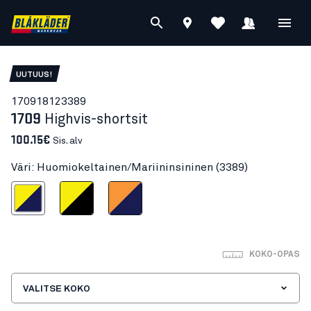
UUTUUS!
17091812
3389
1709
Highvis-shortsit
100.15€
Sis. alv
Väri: Huomiokeltainen/Mariininsininen (3389)
tainen/Mariininsininen
Huomiokeltainen/Musta
Huomio-oranssi/Mariininsininen
KOKO-OPAS
VALITSE KOKO