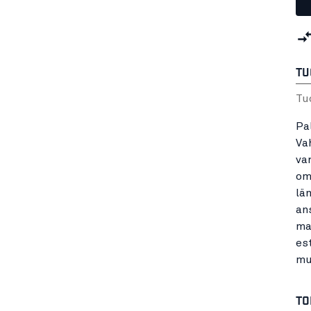
TU
Tu
Pa
Va
va
om
lä
an
ma
es
mu
TO