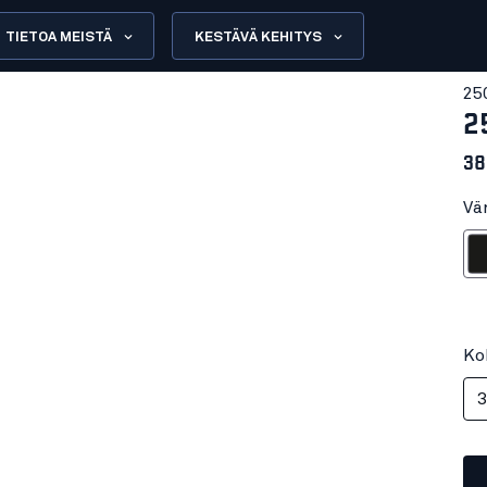
TIETOA MEISTÄ
KESTÄVÄ KEHITYS
25
2
38
Vä
Mu
Ko
3