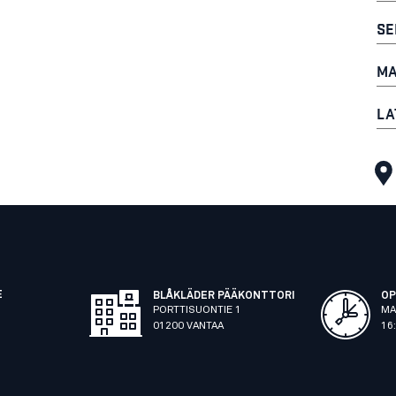
SE
MA
LA
E
BLÅKLÄDER PÄÄKONTTORI
OP
PORTTISUONTIE 1
MA
01200 VANTAA
16