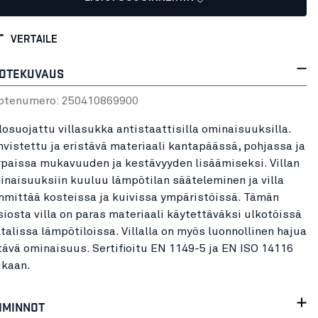
VERTAILE
OTEKUVAUS
otenumero:
25041086
9900
losuojattu villasukka antistaattisilla ominaisuuksilla.
hvistettu ja eristävä materiaali kantapäässä, pohjassa ja
rpaissa mukavuuden ja kestävyyden lisäämiseksi. Villan
inaisuuksiin kuuluu lämpötilan sääteleminen ja villa
mmittää kosteissa ja kuivissa ympäristöissä. Tämän
siosta villa on paras materiaali käytettäväksi ulkotöissä
talissa lämpötiloissa. Villalla on myös luonnollinen hajua
tävä ominaisuus. Sertifioitu EN 1149-5 ja EN ISO 14116
kaan.
IMINNOT