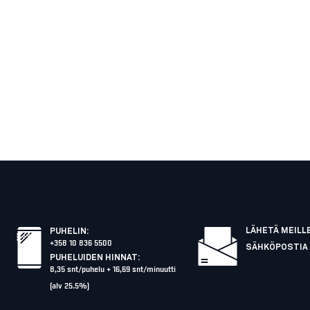
LÄHETÄ MEILL
PUHELIN
:
+358 10 836 5500
SÄHKÖPOSTIA
PUHELUIDEN HINNAT
:
8,35 snt/puhelu + 16,69 snt/minuutti
(alv 25.5%)