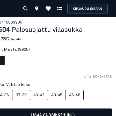
KIRJAUDU SISÄÄN
041086
9900
504
Palosuojattu villasukka
.78€
Sis. alv
ri: Musta (9900)
sta
KOKO-OPAS
ko: Valitse koko
4-36
37-39
40-42
43-45
46-48
LISÄÄ SUOSIKKEIHIN