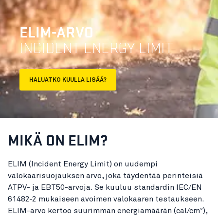
ELIM-ARVO
INCIDENT ENERGY LIMIT
HALUATKO KUULLA LISÄÄ?
MIKÄ ON ELIM?
ELIM (Incident Energy Limit) on uudempi
valokaarisuojauksen arvo, joka täydentää perinteisiä
ATPV- ja EBT50-arvoja. Se kuuluu standardin IEC/EN
61482-2 mukaiseen avoimen valokaaren testaukseen.
ELIM-arvo kertoo suurimman energiamäärän (cal/cm²),