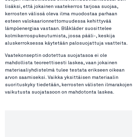
lisäksi, että jokainen vaatekerros tarjoaa suojaa,
kerrosten välissä oleva ilma muodostaa parhaan
esteen valokaarionnettomuudessa kehittyvää
lämpöenergiaa vastaan. Blåkläder suosittelee
kolmikerrospukeutumista, jossa pääli-, keskija
aluskerroksessa käytetään palosuojattuja vaatteita.
Vaatekonseptin odotettua suojatasoa ei ole
mahdollista teoreettisesti laskea, vaan jokainen
materiaaliyhdistelmä tulee testata erikseen oikean
arvon saamiseksi. Vaikka yksittäisen materiaalin
suorituskyky tiedetään, kerrosten välisten ilmarakojen
vaikutusta suojatasoon on mahdotonta laskea.