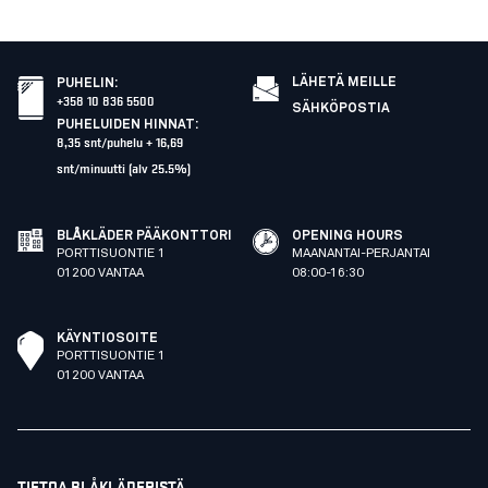
LÄHETÄ MEILLE
PUHELIN
:
+358 10 836 5500
SÄHKÖPOSTIA
PUHELUIDEN HINNAT
:
8,35 snt/puhelu + 16,69
snt/minuutti (alv 25.5%)
BLÅKLÄDER PÄÄKONTTORI
OPENING HOURS
PORTTISUONTIE 1
MAANANTAI-PERJANTAI
01200 VANTAA
08:00-16:30
KÄYNTIOSOITE
PORTTISUONTIE 1
01200 VANTAA
TIETOA BLÅKLÄDERISTÄ