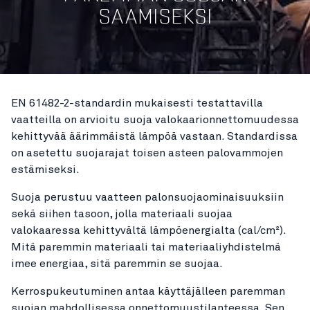
SAAMISEKSI
EN 61482-2-standardin mukaisesti testattavilla
vaatteilla on arvioitu suoja valokaarionnettomuudessa
kehittyvää äärimmäistä lämpöä vastaan. Standardissa
on asetettu suojarajat toisen asteen palovammojen
estämiseksi.
Suoja perustuu vaatteen palonsuojaominaisuuksiin
sekä siihen tasoon, jolla materiaali suojaa
valokaaressa kehittyvältä lämpöenergialta (cal/cm²).
Mitä paremmin materiaali tai materiaaliyhdistelmä
imee energiaa, sitä paremmin se suojaa.
Kerrospukeutuminen antaa käyttäjälleen paremman
suojan mahdollisessa onnettomuustilanteessa. Sen