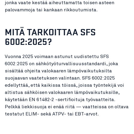
jonka vaate kestää aiheuttamatta toisen asteen
palovammoja tai kankaan rikkoutumista.
MITÄ TARKOITTAA SFS
6002:2025?
Vuonna 2025 voimaan astunut uudistettu SFS
6002:2025 on sähkötyöturvallisuusstandardi, joka
sisältää ohjeita valokaaren lämpövaikutuksilta
suojaavan vaatetuksen valintaan. SFS 6002:2025
edellyttää, että kaikissa töissä, joissa työntekijä voi
altistua sähköisen valokaaren lämpövaikutuksille,
käytetään EN 61482-2 -sertifioituja työvaatteita.
Pelkkä liekkisuoja ei enää riitä — vaatteissa on oltava
testatut ELIM- sekä ATPV- tai EBT-arvot.