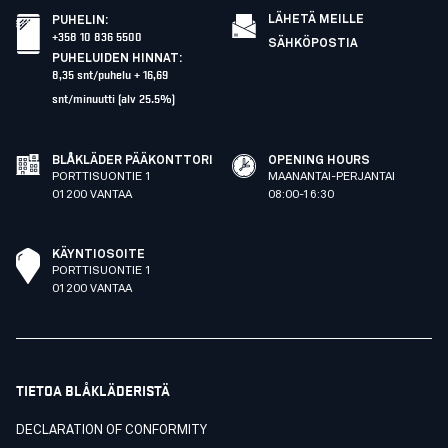
LÄHETÄ MEILLE
PUHELIN
:
+358 10 836 5500
SÄHKÖPOSTIA
PUHELUIDEN HINNAT
:
8,35 snt/puhelu + 16,69
snt/minuutti (alv 25.5%)
BLÅKLÄDER PÄÄKONTTORI
OPENING HOURS
PORTTISUONTIE 1
MAANANTAI-PERJANTAI
01200 VANTAA
08:00-16:30
KÄYNTIOSOITE
PORTTISUONTIE 1
01200 VANTAA
TIETOA BLÅKLÄDERISTÄ
DECLARATION OF CONFORMITY