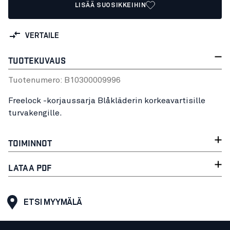
LISÄÄ SUOSIKKEIHIN
VERTAILE
TUOTEKUVAUS
Tuotenumero:
B1030000
9996
Freelock -korjaussarja Blåkläderin korkeavartisille
turvakengille.
TOIMINNOT
LATAA PDF
ETSI MYYMÄLÄ