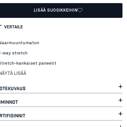
LISÄÄ SUOSIKKEIHIN
VERTAILE
Naarmuuntumaton
2-way stretch
Stretch-kankaiset paneelit
NÄYTÄ LISÄÄ
OTEKUVAUS
IMINNOT
RTIFIOINNIT