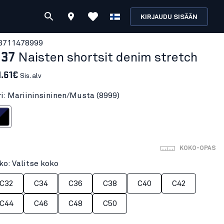
KIRJAUDU SISÄÄN
371147
8999
137
Naisten shortsit denim stretch
1.61€
Sis. alv
ri: Mariininsininen/Musta (8999)
ninen/Musta
KOKO-OPAS
ko: Valitse koko
C32
C34
C36
C38
C40
C42
C44
C46
C48
C50