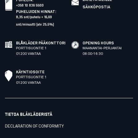
PUHELIN
:
+358 10 836 5500
SÄHKÖPOSTIA
PUHELUIDEN HINNAT
:
8,35 snt/puhelu + 16,69
snt/minuutti (alv 25.5%)
BLÅKLÄDER PÄÄKONTTORI
OPENING HOURS
PORTTISUONTIE 1
MAANANTAI-PERJANTAI
01200 VANTAA
08:00-16:30
KÄYNTIOSOITE
PORTTISUONTIE 1
01200 VANTAA
TIETOA BLÅKLÄDERISTÄ
DECLARATION OF CONFORMITY