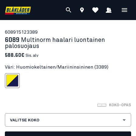
60891512
3389
6089
Multinorm haalari luontainen
palosuojaus
588.60€
Sis. alv
Väri: Huomiokeltainen/Mariininsininen (3389)
tainen/Mariininsininen
KOKO-OPAS
VALITSE KOKO