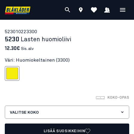
52301022
3300
5230
Lasten huomioliivi
12.30€
Sis. alv
Väri: Huomiokeltainen (3300)
omiokeltainen
KOKO-OPAS
VALITSE KOKO
LISÄÄ SUOSIKKEIHIN