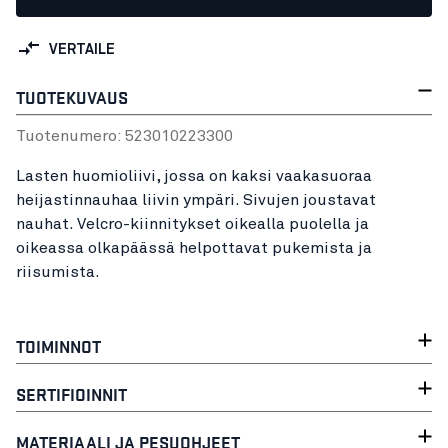
VERTAILE
TUOTEKUVAUS
Tuotenumero:
52301022
3300
Lasten huomioliivi, jossa on kaksi vaakasuoraa
heijastinnauhaa liivin ympäri. Sivujen joustavat
nauhat. Velcro-kiinnitykset oikealla puolella ja
oikeassa olkapäässä helpottavat pukemista ja
riisumista.
TOIMINNOT
SERTIFIOINNIT
MATERIAALI JA PESUOHJEET