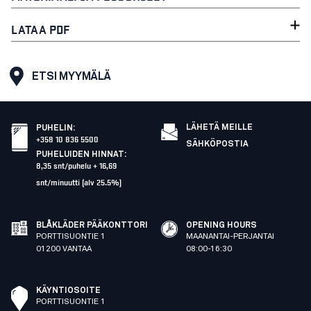
LATAA PDF
ETSI MYYMÄLÄ
LÄHETÄ MEILLE
PUHELIN
:
+358 10 836 5500
SÄHKÖPOSTIA
PUHELUIDEN HINNAT
:
8,35 snt/puhelu + 16,69
snt/minuutti (alv 25.5%)
BLÅKLÄDER PÄÄKONTTORI
OPENING HOURS
PORTTISUONTIE 1
MAANANTAI-PERJANTAI
01200 VANTAA
08:00-16:30
KÄYNTIOSOITE
PORTTISUONTIE 1