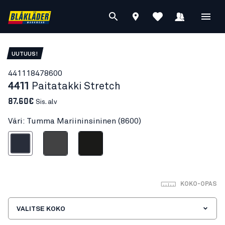
UUTUUS!
44111847
8600
4411
Paitatakki Stretch
87.60€
Sis. alv
Väri: Tumma Mariininsininen (8600)
a Mariininsininen
Grafiitinharmaa
Musta
KOKO-OPAS
VALITSE KOKO