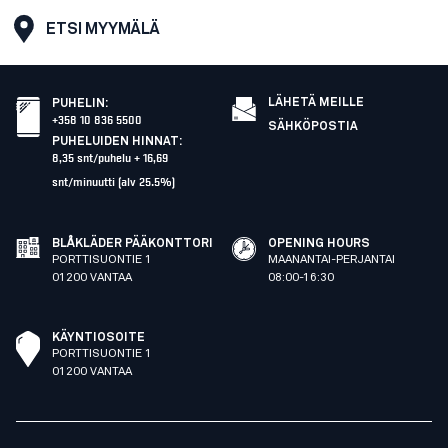
ETSI MYYMÄLÄ
LÄHETÄ MEILLE
PUHELIN
:
+358 10 836 5500
SÄHKÖPOSTIA
PUHELUIDEN HINNAT
:
8,35 snt/puhelu + 16,69
snt/minuutti (alv 25.5%)
BLÅKLÄDER PÄÄKONTTORI
OPENING HOURS
PORTTISUONTIE 1
MAANANTAI-PERJANTAI
01200 VANTAA
08:00-16:30
KÄYNTIOSOITE
PORTTISUONTIE 1
01200 VANTAA