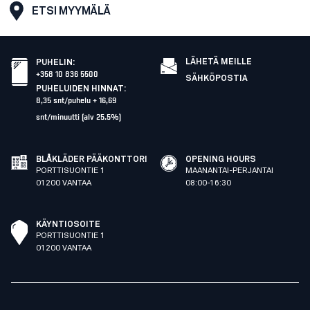
ETSI MYYMÄLÄ
LÄHETÄ MEILLE
PUHELIN
:
+358 10 836 5500
SÄHKÖPOSTIA
PUHELUIDEN HINNAT
:
8,35 snt/puhelu + 16,69
snt/minuutti (alv 25.5%)
BLÅKLÄDER PÄÄKONTTORI
OPENING HOURS
PORTTISUONTIE 1
MAANANTAI-PERJANTAI
01200 VANTAA
08:00-16:30
KÄYNTIOSOITE
PORTTISUONTIE 1
01200 VANTAA