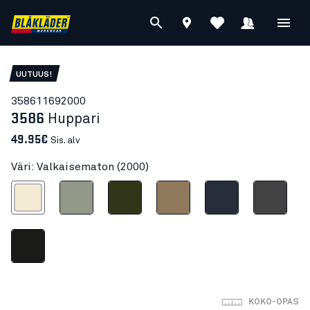
UUTUUS!
35861169
2000
3586
Huppari
49.95€
Sis. alv
Väri: Valkaisematon (2000)
alkaisematon
Vaalean vihreä
Metsänvihreä
Vaalea Nougat
Tumma Mariininsininen
Grafiitinharmaa
Musta
KOKO-OPAS