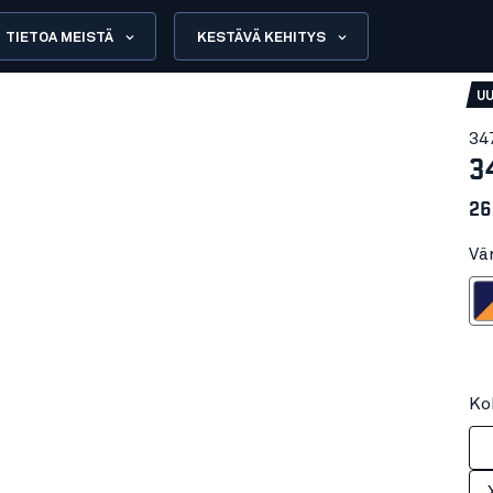
TIETOA MEISTÄ
KESTÄVÄ KEHITYS
U
34
3
26
Vä
Mariininsinine
Ko