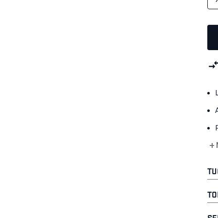
+ 
TU
TO
SE