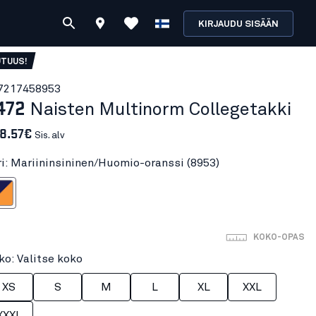
KIRJAUDU SISÄÄN
UTUUS!
721745
8953
472
Naisten Multinorm Collegetakki
8.57€
Sis. alv
ri: Mariininsininen/Huomio-oranssi (8953)
n/Huomio-oranssi
KOKO-OPAS
ko: Valitse koko
XS
S
M
L
XL
XXL
XXXL