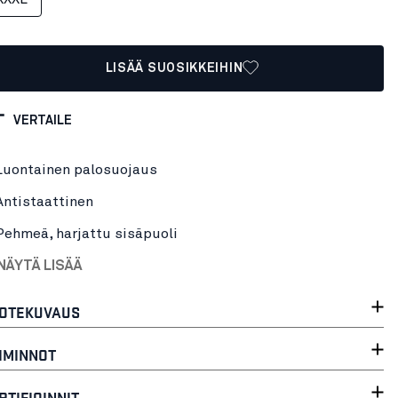
LISÄÄ SUOSIKKEIHIN
VERTAILE
Luontainen palosuojaus
Antistaattinen
Pehmeä, harjattu sisäpuoli
NÄYTÄ LISÄÄ
OTEKUVAUS
IMINNOT
RTIFIOINNIT