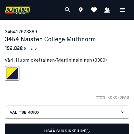
34541762
3389
3454
Naisten College Multinorm
192.02€
Sis. alv
Väri: Huomiokeltainen/Mariininsininen (3389)
tainen/Mariininsininen
KOKO-OPAS
VALITSE KOKO
LISÄÄ SUOSIKKEIHIN