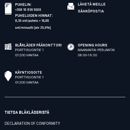
LÄHETÄ MEILLE
PUHELIN
:
+358 10 836 5500
SÄHKÖPOSTIA
PUHELUIDEN HINNAT
:
8,35 snt/puhelu + 16,69
snt/minuutti (alv 25.5%)
BLÅKLÄDER PÄÄKONTTORI
OPENING HOURS
PORTTISUONTIE 1
MAANANTAI-PERJANTAI
01200 VANTAA
08:00-16:30
KÄYNTIOSOITE
PORTTISUONTIE 1
01200 VANTAA
TIETOA BLÅKLÄDERISTÄ
DECLARATION OF CONFORMITY