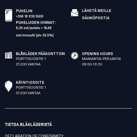
LÄHETÄ MEILLE
PUHELIN
:
+358 10 836 5500
SÄHKÖPOSTIA
PUHELUIDEN HINNAT
:
8,35 snt/puhelu + 16,69
snt/minuutti (alv 25.5%)
BLÅKLÄDER PÄÄKONTTORI
OPENING HOURS
PORTTISUONTIE 1
MAANANTAI-PERJANTAI
01200 VANTAA
08:00-16:30
KÄYNTIOSOITE
PORTTISUONTIE 1
01200 VANTAA
TIETOA BLÅKLÄDERISTÄ
DECLARATION OF CONFORMITY