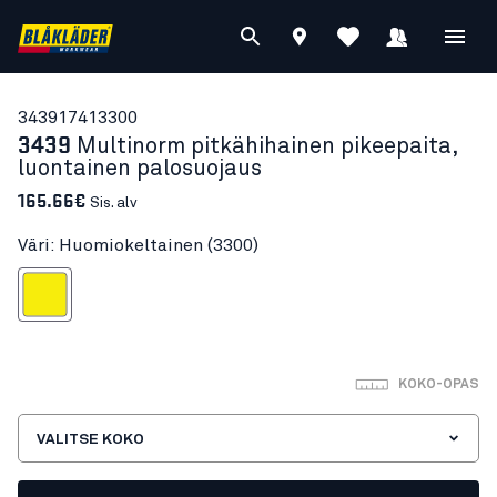
34391741
3300
3439
Multinorm pitkähihainen pikeepaita,
luontainen palosuojaus
165.66€
Sis. alv
Väri: Huomiokeltainen (3300)
omiokeltainen
KOKO-OPAS
VALITSE KOKO