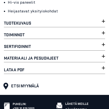
Hi-vis paneelit
Heijastavat yksityiskohdat
TUOTEKUVAUS
TOIMINNOT
SERTIFIOINNIT
MATERIAALI JA PESUOHJEET
LATAA PDF
ETSI MYYMÄLÄ
LÄHETÄ MEILLE
PUHELIN
:
+358 10 836 5500