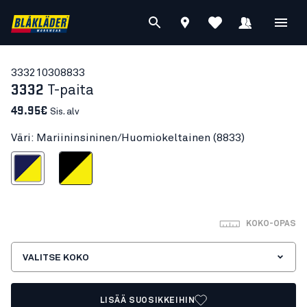
33321030
8833
3332
T-paita
49.95€
Sis. alv
Väri: Mariininsininen/Huomiokeltainen (8833)
ininen/Huomiokeltainen
Musta/Huomiokeltainen
KOKO-OPAS
VALITSE KOKO
LISÄÄ SUOSIKKEIHIN