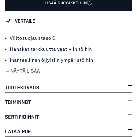
LISÄÄ SUOSIKKEIHIN
VERTAILE
Viiltosuojaustaso C
Hanskat tarkkuutta vaativiin töihin
Ihanteellinen öljyisiin ympäristöihin
+ NÄYTÄ LISÄÄ
TUOTEKUVAUS
TOIMINNOT
SERTIFIOINNIT
LATAA PDF