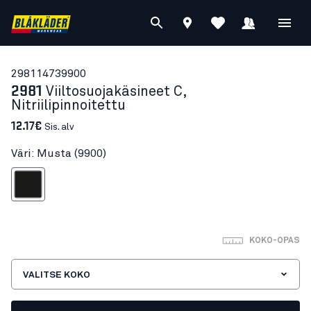
29811473
9900
2981
Viiltosuojakäsineet C,
Nitriilipinnoitettu
12.17€
Sis. alv
Väri: Musta (9900)
Musta
KOKO-OPAS
VALITSE KOKO