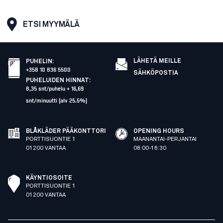
ETSI MYYMÄLÄ
LÄHETÄ MEILLE
PUHELIN
:
+358 10 836 5500
SÄHKÖPOSTIA
PUHELUIDEN HINNAT
:
8,35 snt/puhelu + 16,69
snt/minuutti (alv 25.5%)
BLÅKLÄDER PÄÄKONTTORI
OPENING HOURS
PORTTISUONTIE 1
MAANANTAI-PERJANTAI
01200 VANTAA
08:00-16:30
KÄYNTIOSOITE
PORTTISUONTIE 1
01200 VANTAA