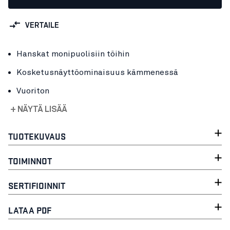
VERTAILE
Hanskat monipuolisiin töihin
Kosketusnäyttöominaisuus kämmenessä
Vuoriton
+ NÄYTÄ LISÄÄ
TUOTEKUVAUS
TOIMINNOT
SERTIFIOINNIT
LATAA PDF