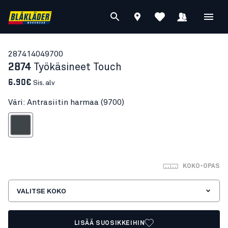
28741404
9700
2874
Työkäsineet Touch
6.90€
Sis. alv
Väri: Antrasiitin harmaa (9700)
rasiitin harmaa
KOKO-OPAS
VALITSE KOKO
LISÄÄ SUOSIKKEIHIN