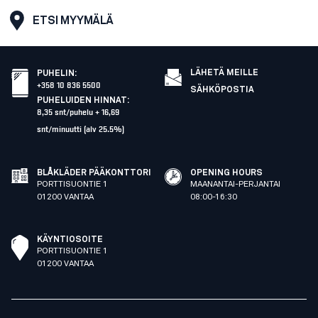
ETSI MYYMÄLÄ
LÄHETÄ MEILLE
PUHELIN
:
+358 10 836 5500
SÄHKÖPOSTIA
PUHELUIDEN HINNAT
:
8,35 snt/puhelu + 16,69
snt/minuutti (alv 25.5%)
BLÅKLÄDER PÄÄKONTTORI
OPENING HOURS
PORTTISUONTIE 1
MAANANTAI-PERJANTAI
01200 VANTAA
08:00-16:30
KÄYNTIOSOITE
PORTTISUONTIE 1
01200 VANTAA