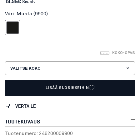
19.95€
Sis. alv
Väri: Musta (9900)
Musta
KOKO-OPAS
VALITSE KOKO
LISÄÄ SUOSIKKEIHIN
VERTAILE
TUOTEKUVAUS
Tuotenumero:
24620000
9900