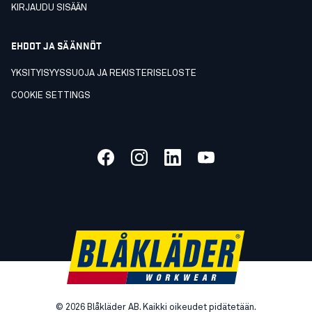
KIRJAUDU SISÄÄN
EHDOT JA SÄÄNNÖT
YKSITYISYYSSUOJA JA REKISTERISELOSTE
COOKIE SETTINGS
©
2026
Blåkläder AB. Kaikki oikeudet pidätetään.