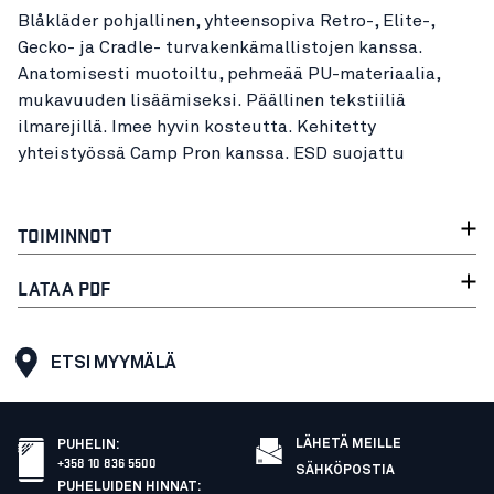
Blåkläder pohjallinen, yhteensopiva Retro-, Elite-,
Gecko- ja Cradle- turvakenkämallistojen kanssa.
Anatomisesti muotoiltu, pehmeää PU-materiaalia,
mukavuuden lisäämiseksi. Päällinen tekstiiliä
ilmarejillä. Imee hyvin kosteutta. Kehitetty
yhteistyössä Camp Pron kanssa. ESD suojattu
TOIMINNOT
LATAA PDF
ETSI MYYMÄLÄ
LÄHETÄ MEILLE
PUHELIN
:
+358 10 836 5500
SÄHKÖPOSTIA
PUHELUIDEN HINNAT
: