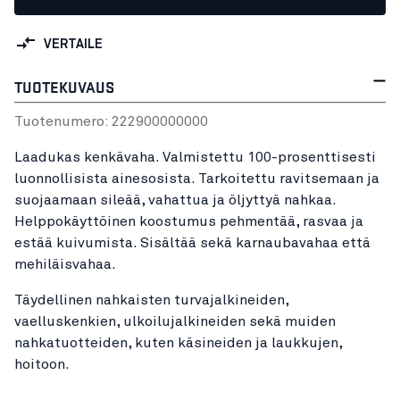
VERTAILE
TUOTEKUVAUS
Tuotenumero:
22290000
0000
Laadukas kenkävaha. Valmistettu 100-prosenttisesti
luonnollisista ainesosista. Tarkoitettu ravitsemaan ja
suojaamaan sileää, vahattua ja öljyttyä nahkaa.
Helppokäyttöinen koostumus pehmentää, rasvaa ja
estää kuivumista. Sisältää sekä karnaubavahaa että
mehiläisvahaa.
Täydellinen nahkaisten turvajalkineiden,
vaelluskenkien, ulkoilujalkineiden sekä muiden
nahkatuotteiden, kuten käsineiden ja laukkujen,
hoitoon.