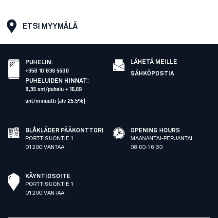
ETSI MYYMÄLÄ
LÄHETÄ MEILLE
PUHELIN
:
+358 10 836 5500
SÄHKÖPOSTIA
PUHELUIDEN HINNAT
:
8,35 snt/puhelu + 16,69
snt/minuutti (alv 25.5%)
BLÅKLÄDER PÄÄKONTTORI
OPENING HOURS
PORTTISUONTIE 1
MAANANTAI-PERJANTAI
01200 VANTAA
08:00-16:30
KÄYNTIOSOITE
PORTTISUONTIE 1
01200 VANTAA