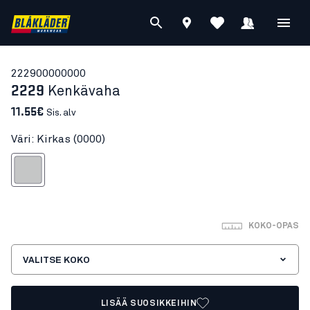
22290000
0000
2229
Kenkävaha
11.55€
Sis. alv
Väri: Kirkas (0000)
Kirkas
KOKO-OPAS
VALITSE KOKO
LISÄÄ SUOSIKKEIHIN