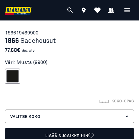
18661946
9900
1866
Sadehousut
77.68€
Sis. alv
Väri: Musta (9900)
Musta
KOKO-OPAS
VALITSE KOKO
LISÄÄ SUOSIKKEIHIN