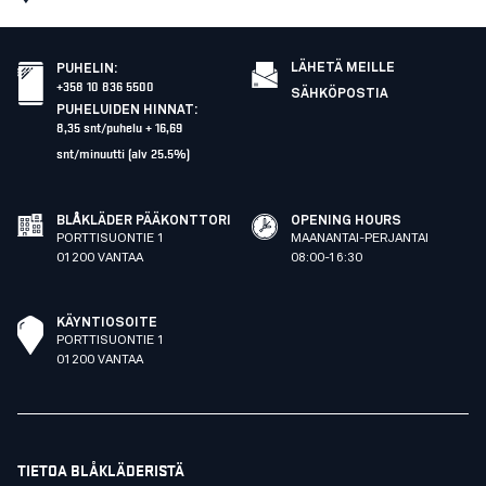
LÄHETÄ MEILLE
PUHELIN
:
+358 10 836 5500
SÄHKÖPOSTIA
PUHELUIDEN HINNAT
:
8,35 snt/puhelu + 16,69
snt/minuutti (alv 25.5%)
BLÅKLÄDER PÄÄKONTTORI
OPENING HOURS
PORTTISUONTIE 1
MAANANTAI-PERJANTAI
01200 VANTAA
08:00-16:30
KÄYNTIOSOITE
PORTTISUONTIE 1
01200 VANTAA
TIETOA BLÅKLÄDERISTÄ