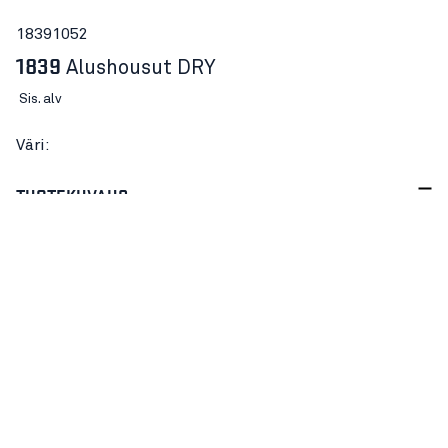
18391052
1839
Alushousut DRY
Sis. alv
Väri:
TUOTEKUVAUS
Tuotenumero:
18391052
DRY on kaikkein monipuolisin alusasumme, suositeltu
käyttölämpötila +15°C ja +0°C välillä. Ainutlaatuiset
polyesterikuidut sisältävät bambuhiiltä, jonka
ansiosta vaate kuivuu nopeasti eivätkä hajut tartu
siihen.
Integroidut verkkokangaspaneelit lisäävät
ilmanvaihtoa alueilla, joilla hikoilu on voimakkainta.