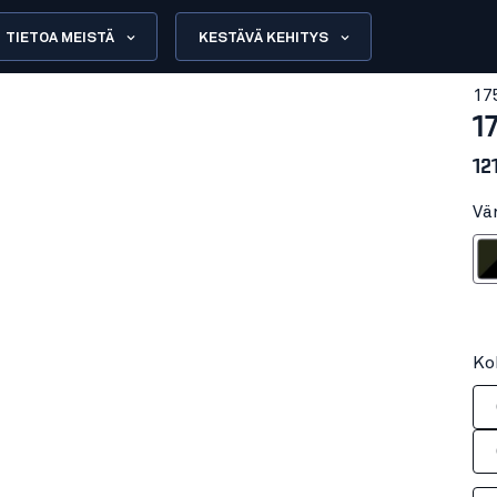
TIETOA MEISTÄ
KESTÄVÄ KEHITYS
17
1
12
Vä
Metsänvi
Ko