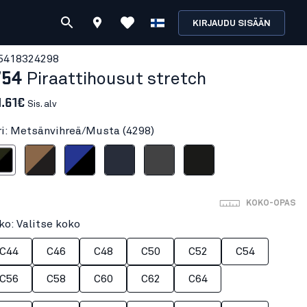
KIRJAUDU SISÄÄN
541832
4298
754
Piraattihousut stretch
1.61€
Sis. alv
ri: Metsänvihreä/Musta (4298)
hreä/Musta
Nougat/Musta
Keskisininen/Musta
Tumma Mariininsininen
Grafiitinharmaa
Musta
KOKO-OPAS
ko: Valitse koko
C44
C46
C48
C50
C52
C54
C56
C58
C60
C62
C64