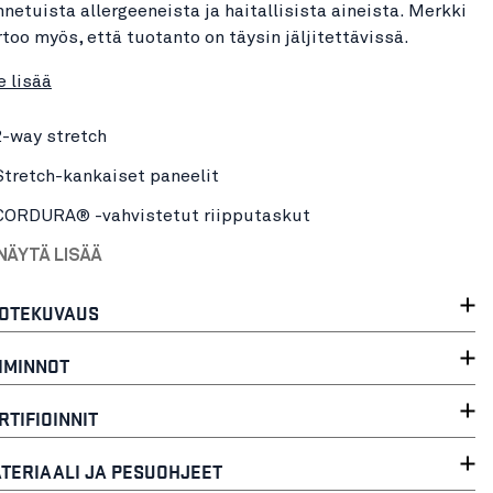
nnetuista allergeeneista ja haitallisista aineista. Merkki
rtoo myös, että tuotanto on täysin jäljitettävissä.
e lisää
2-way stretch
Stretch-kankaiset paneelit
CORDURA® -vahvistetut riipputaskut
NÄYTÄ LISÄÄ
OTEKUVAUS
IMINNOT
RTIFIOINNIT
TERIAALI JA PESUOHJEET