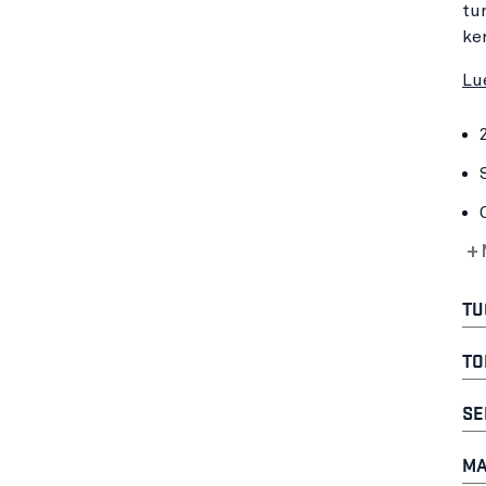
tu
ke
Lu
+ 
TU
TO
SE
MA