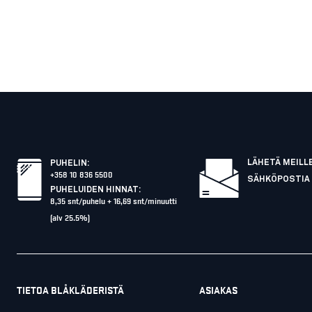
LÄHETÄ MEILL
PUHELIN
:
+358 10 836 5500
SÄHKÖPOSTIA
PUHELUIDEN HINNAT
:
8,35 snt/puhelu + 16,69 snt/minuutti
(alv 25.5%)
TIETOA BLÅKLÄDERISTÄ
ASIAKAS