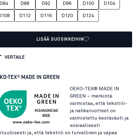
D84
D88
D92
D96
D100
D104
D108
D112
D116
D120
D124
LISÄÄ SUOSIKKEIHIN
VERTAILE
KO-TEX® MADE IN GREEN
OEKO-TEX® MADE IN
GREEN – merkintä
varmistaa, että tekstiili-
ja nahkatuotteet on
valmistettu kestävästi ja
sosiaalisesti
tuullisesti ja, että tekstiili on turvallinen ja vapaa