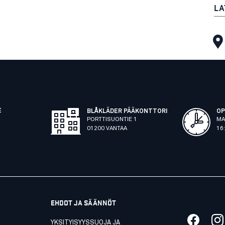
LA
E
BLÅKLÄDER PÄÄKONTTORI
OP
PORTTISUONTIE 1
MA
01200 VANTAA
16
EHDOT JA SÄÄNNÖT
YKSITYISYYSSUOJA JA