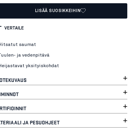
LISÄÄ SUOSIKKEIHIN
VERTAILE
Hitsatut saumat
Tuulen- ja vedenpitävä
Heijastavat yksityiskohdat
OTEKUVAUS
IMINNOT
RTIFIOINNIT
TERIAALI JA PESUOHJEET