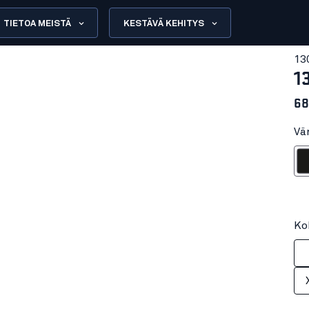
TIETOA MEISTÄ
KESTÄVÄ KEHITYS
13
1
68
Vä
Mu
Ko