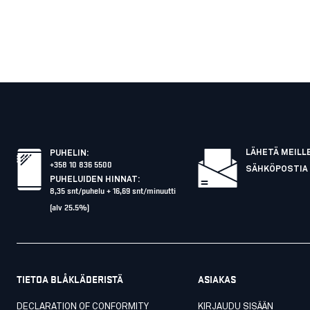
LÄHETÄ MEILL
PUHELIN
:
+358 10 836 5500
SÄHKÖPOSTIA
PUHELUIDEN HINNAT
:
8,35 snt/puhelu + 16,69 snt/minuutti
(alv 25.5%)
TIETOA BLÅKLÄDERISTÄ
ASIAKAS
DECLARATION OF CONFORMITY
KIRJAUDU SISÄÄN