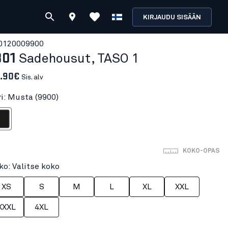
KIRJAUDU SISÄÄN
012000
9900
301
Sadehousut, TASO 1
.90€
Sis. alv
ri: Musta (9900)
sta
KOKO-OPAS
ko: Valitse koko
XS
S
M
L
XL
XXL
XXXL
4XL