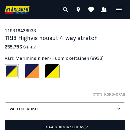
11931642
8933
1193
Highvis housut 4-way stretch
259.79€
Sis. alv
Väri: Mariininsininen/Huomiokeltainen (8933)
ininen/Huomiokeltainen
Mariininsininen/Huomio-oranssi
Musta/Huomiokeltainen
KOKO-OPAS
VALITSE KOKO
LISÄÄ SUOSIKKEIHIN