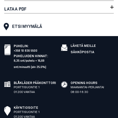
LATAA PDF
ETSI MYYMÄLÄ
LÄHETÄ MEILLE
PUHELIN
:
+358 10 836 5500
SÄHKÖPOSTIA
PUHELUIDEN HINNAT
:
8,35 snt/puhelu + 16,69
snt/minuutti (alv 25.5%)
BLÅKLÄDER PÄÄKONTTORI
OPENING HOURS
PORTTISUONTIE 1
MAANANTAI-PERJANTAI
01200 VANTAA
08:00-16:30
KÄYNTIOSOITE
PORTTISUONTIE 1
01200 VANTAA