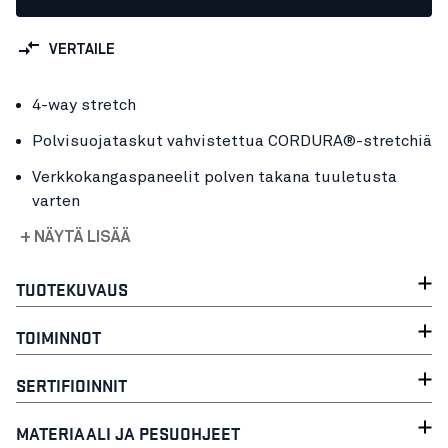
VERTAILE
4-way stretch
Polvisuojataskut vahvistettua CORDURA®-stretchiä
Verkkokangaspaneelit polven takana tuuletusta
varten
+ NÄYTÄ LISÄÄ
TUOTEKUVAUS
TOIMINNOT
SERTIFIOINNIT
MATERIAALI JA PESUOHJEET