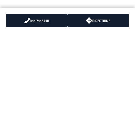
044 7443440
DIRECTIONS
LÄHETÄ MEILLE
PUHELIN
:
+358 10 836 5500
SÄHKÖPOSTIA
PUHELUIDEN HINNAT
:
8,35 snt/puhelu + 16,69
snt/minuutti (alv 25.5%)
BLÅKLÄDER PÄÄKONTTORI
OPENING HOURS
PORTTISUONTIE 1
MAANANTAI-PERJANTAI
01200 VANTAA
08:00-16:30
KÄYNTIOSOITE
PORTTISUONTIE 1
01200 VANTAA