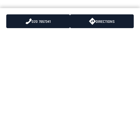
020 7657341
DIRECTIONS
LÄHETÄ MEILLE
PUHELIN
:
+358 10 836 5500
SÄHKÖPOSTIA
PUHELUIDEN HINNAT
:
8,35 snt/puhelu + 16,69
snt/minuutti (alv 25.5%)
BLÅKLÄDER PÄÄKONTTORI
OPENING HOURS
PORTTISUONTIE 1
MAANANTAI-PERJANTAI
01200 VANTAA
08:00-16:30
KÄYNTIOSOITE
PORTTISUONTIE 1
01200 VANTAA