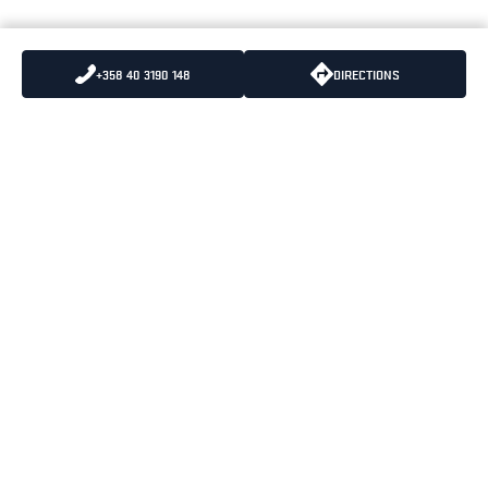
+358 40 3190 148
DIRECTIONS
LÄHETÄ MEILLE
PUHELIN
:
+358 10 836 5500
SÄHKÖPOSTIA
PUHELUIDEN HINNAT
:
8,35 snt/puhelu + 16,69
snt/minuutti (alv 25.5%)
BLÅKLÄDER PÄÄKONTTORI
OPENING HOURS
PORTTISUONTIE 1
MAANANTAI-PERJANTAI
01200 VANTAA
08:00-16:30
KÄYNTIOSOITE
PORTTISUONTIE 1
01200 VANTAA