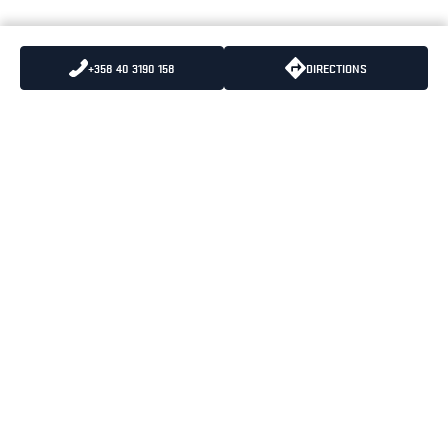
+358 40 3190 158
DIRECTIONS
LÄHETÄ MEILLE
PUHELIN
:
+358 10 836 5500
SÄHKÖPOSTIA
PUHELUIDEN HINNAT
:
8,35 snt/puhelu + 16,69
snt/minuutti (alv 25.5%)
BLÅKLÄDER PÄÄKONTTORI
OPENING HOURS
PORTTISUONTIE 1
MAANANTAI-PERJANTAI
01200 VANTAA
08:00-16:30
KÄYNTIOSOITE
PORTTISUONTIE 1
01200 VANTAA