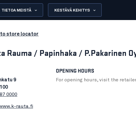
TIETOA MEISTÄ
KESTÄVÄ KEHITYS
to store locator
a Rauma / Papinhaka / P.Pakarinen O
OPENING HOURS
nkatu 9
For opening hours, visit the retaile
100
87 0000
/www.k-rauta.fi