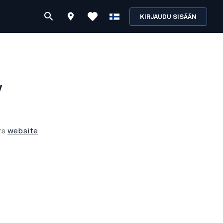
KIRJAUDU SISÄÄN
y
rs
website