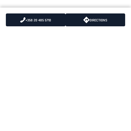
+358 20 485 5710
DIRECTIONS
LÄHETÄ MEILLE
PUHELIN
:
+358 10 836 5500
SÄHKÖPOSTIA
PUHELUIDEN HINNAT
:
8,35 snt/puhelu + 16,69
snt/minuutti (alv 25.5%)
BLÅKLÄDER PÄÄKONTTORI
OPENING HOURS
PORTTISUONTIE 1
MAANANTAI-PERJANTAI
01200 VANTAA
08:00-16:30
KÄYNTIOSOITE
PORTTISUONTIE 1
01200 VANTAA