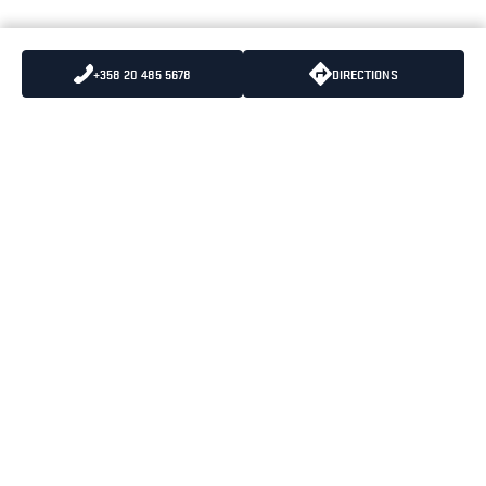
+358 20 485 5678
DIRECTIONS
LÄHETÄ MEILLE
PUHELIN
:
+358 10 836 5500
SÄHKÖPOSTIA
PUHELUIDEN HINNAT
:
8,35 snt/puhelu + 16,69
snt/minuutti (alv 25.5%)
BLÅKLÄDER PÄÄKONTTORI
OPENING HOURS
PORTTISUONTIE 1
MAANANTAI-PERJANTAI
01200 VANTAA
08:00-16:30
KÄYNTIOSOITE
PORTTISUONTIE 1
01200 VANTAA