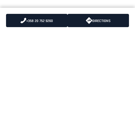
+358 20 752 9260
DIRECTIONS
LÄHETÄ MEILLE
PUHELIN
:
+358 10 836 5500
SÄHKÖPOSTIA
PUHELUIDEN HINNAT
:
8,35 snt/puhelu + 16,69
snt/minuutti (alv 25.5%)
BLÅKLÄDER PÄÄKONTTORI
OPENING HOURS
PORTTISUONTIE 1
MAANANTAI-PERJANTAI
01200 VANTAA
08:00-16:30
KÄYNTIOSOITE
PORTTISUONTIE 1
01200 VANTAA