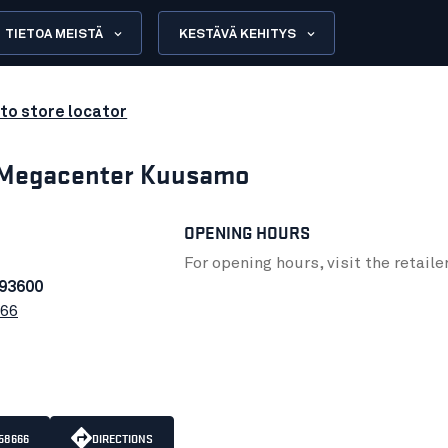
TIETOA MEISTÄ
KESTÄVÄ KEHITYS
to store locator
Megacenter Kuusamo
OPENING HOURS
For opening hours, visit the retaile
93600
666
58666
DIRECTIONS