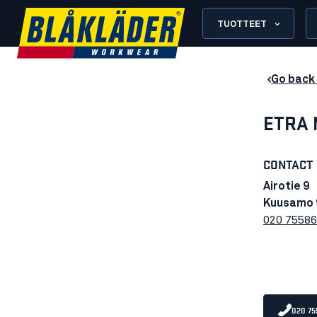
TUOTTEET
Go back 
ETRA 
CONTACT
Airotie 9
Kuusamo 
020 7558
020 75