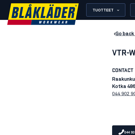
TUOTTEET
Go back 
VTR-W
CONTACT
Raakunku
Kotka 48
044 902 9
044 90