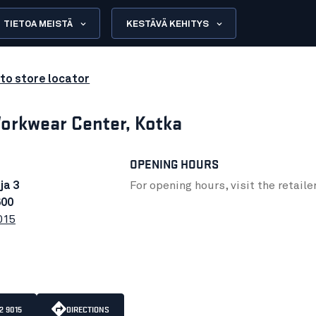
TIETOA MEISTÄ
KESTÄVÄ KEHITYS
to store locator
orkwear Center, Kotka
OPENING HOURS
ja 3
For opening hours, visit the retaile
600
015
2 9015
DIRECTIONS