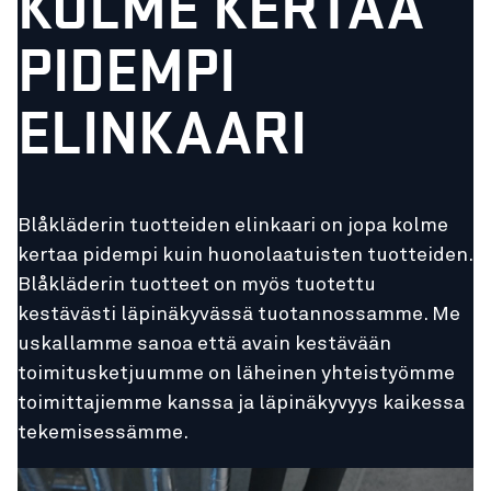
KOLME KERTAA
PIDEMPI
ELINKAARI
Blåkläderin tuotteiden elinkaari on jopa kolme
kertaa pidempi kuin huonolaatuisten tuotteiden.
Blåkläderin tuotteet on myös tuotettu
kestävästi läpinäkyvässä tuotannossamme. Me
uskallamme sanoa että avain kestävään
toimitusketjuumme on läheinen yhteistyömme
toimittajiemme kanssa ja läpinäkyvyys kaikessa
tekemisessämme.