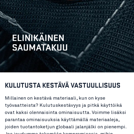
ELINIKÄINEN
SAUMATAKUU
KULUTUSTA KESTÄVÄ VASTUULLISUUS
Millainen on kestävä materiaali, kun on kyse
työvaatteista? Kulutuskestävyys ja pitkä käyttöikä
ovat kaksi olennaisinta ominaisuutta. Voimme lisäksi
parantaa ominaisuuksia käyttämällä materiaaleja,
joiden tuotantoketjun globaali jalanjälki on pienempi.
Jos joudumme tekemään kompromisseja, mihin