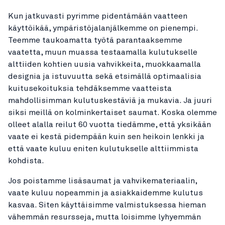
Kun jatkuvasti pyrimme pidentämään vaatteen
käyttöikää, ympäristöjalanjälkemme on pienempi.
Teemme taukoamatta työtä parantaaksemme
vaatetta, muun muassa testaamalla kulutukselle
alttiiden kohtien uusia vahvikkeita, muokkaamalla
designia ja istuvuutta sekä etsimällä optimaalisia
kuitusekoituksia tehdäksemme vaatteista
mahdollisimman kulutuskestäviä ja mukavia. Ja juuri
siksi meillä on kolminkertaiset saumat. Koska olemme
olleet alalla reilut 60 vuotta tiedämme, että yksikään
vaate ei kestä pidempään kuin sen heikoin lenkki ja
että vaate kuluu eniten kulutukselle alttiimmista
kohdista.
Jos poistamme lisäsaumat ja vahvikemateriaalin,
vaate kuluu nopeammin ja asiakkaidemme kulutus
kasvaa. Siten käyttäisimme valmistuksessa hieman
vähemmän resursseja, mutta loisimme lyhyemmän