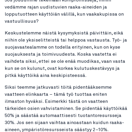
vedämme rajan uudistuvien raaka-aineiden ja
lopputuotteen käyttöiän välillä, kun vaakakupissa on
vastuullisuus?
Keskustelemme näistä kysymyksistä päivittäin, eikä
niihin ole yksiselitteistä tai helppoa vastausta. Työ- ja
suojavaatealamme on todella erityinen, kun on kyse
suojauksesta ja toimivuudesta. Koska vaatetta ei
vaihdeta siksi, ettei se ole enää muodikas, vaan vasta
kun se on kulunut, ovat korkea kulutuskestävyys ja
pitkä käyttöikä aina keskipisteessä.
Siksi teemme jatkuvasti töitä pidentääksemme
vaatteen elinkaarta – tämä työ tuottaa eniten
ilmaston hyväksi. Esimerkki tästä on vaatteen
tärkeiden osien vahvistaminen. Se pidentää käyttöikää
50% ja säästää automaattisesti tuotantoresursseja
30%. Jos sen sijaan vaihtaa ainoastaan kuidun raaka-
aineen, ympäristöresursseista säästyy 2–10%.