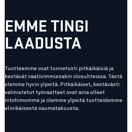
EMME TINGI
LAADUSTA
Tuotteemme ovat tunnetusti pitkäikäisiä ja
kestävät vaativimmissakin olosuhteissa. Tästä
olemme hyvin ylpeitä. Pitkäikäiset, kestävästi
valmistetut työvaatteet ovat aina olleet
intohimomme ja olemme ylpeitä tuotteidemme
elinikäisestä saumatakuusta.