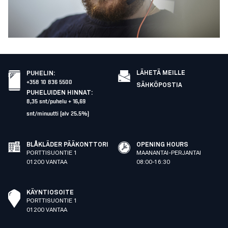
LÄHETÄ MEILLE
PUHELIN
:
+358 10 836 5500
SÄHKÖPOSTIA
PUHELUIDEN HINNAT
:
8,35 snt/puhelu + 16,69
snt/minuutti (alv 25.5%)
BLÅKLÄDER PÄÄKONTTORI
OPENING HOURS
PORTTISUONTIE 1
MAANANTAI-PERJANTAI
01200 VANTAA
08:00-16:30
KÄYNTIOSOITE
PORTTISUONTIE 1
01200 VANTAA