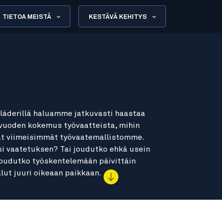
TIETOA MEISTÄ
KESTÄVÄ KEHITYS
åkläderillä haluamme jatkuvasti haastaa
60 vuoden kokemus työvaatteista, mihin
t viimeisimmät työvaatemallistomme.
si vaatetuksen? Tai joudutko ehkä usein
joudutko työskentelemään päivittäin
llut juuri oikeaan paikkaan.